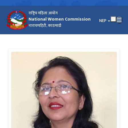
राष्ट्रिय महिला आयोग
National Women Commission
भाषा चयन गर्नुहोस
NEP
नारायणहिटी, काठमाडौ