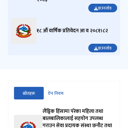
डाउनलोड
१८ औं वार्षिक प्रतिवेदन आ व २०८१।८२
डाउनलोड
सीधा
स्रोतहरू
ऐन नियम
पहिलो
(सक्रिय ट्याब)
ट्याबको
सामग्रीमा
लैङ्गिक हिंसामा परेका महिला तथा
जानुहोस्
बालबालिकालाई सहयोग उपलब्ध
गराउन सेवा प्रदायक संस्था छनौट तथा